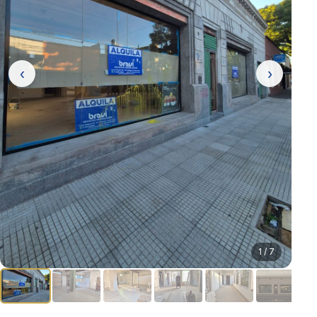
‹
›
1 / 7