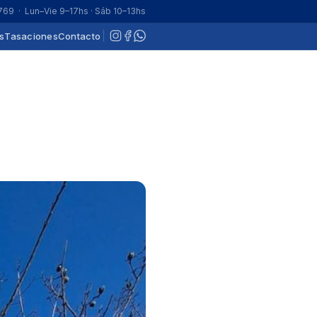
 769
· Lun–Vie 9–17hs · Sáb 10–13hs
s
Tasaciones
Contacto