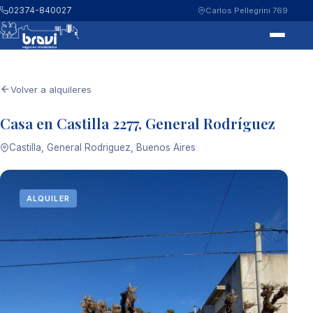
02374-840027
Carlos Pellegrini 769
Volver a alquileres
Casa en Castilla 2277, General Rodríguez
Castilla, General Rodriguez, Buenos Aires
ALQUILER