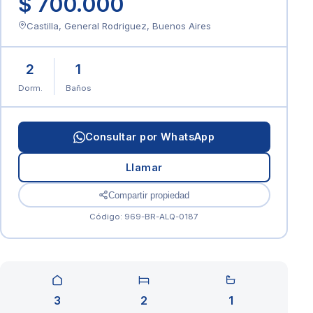
$ 700.000
Castilla, General Rodriguez, Buenos Aires
2
1
Dorm.
Baños
Consultar por WhatsApp
Llamar
Compartir propiedad
Código: 969-BR-ALQ-0187
3
2
1