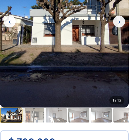
‹
›
1 / 13