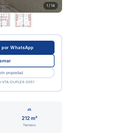
1 / 14
r por WhatsApp
lamar
tir propiedad
R-VTA-DUPLEX-0051
212 m²
Terreno