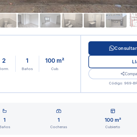
Consulta
2
1
100 m²
L
Dorm.
Baños
Cub.
Compar
Código: 969-B
1
1
100 m²
Baños
Cocheras
Cubierto