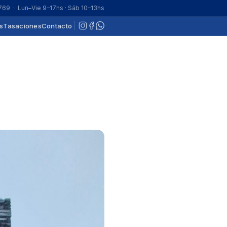
 769
· Lun–Vie 9–17hs · Sáb 10–13hs
s
Tasaciones
Contacto