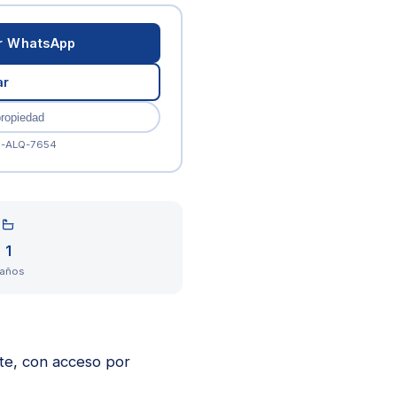
or WhatsApp
ar
propiedad
R-ALQ-7654
1
años
nte, con acceso por