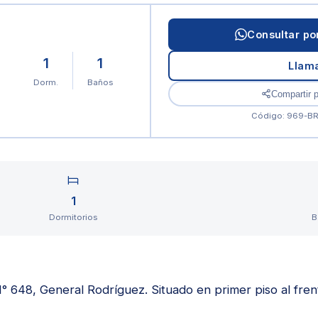
Consultar p
1
1
Llam
Dorm.
Baños
Compartir 
Código: 969-B
1
Dormitorios
B
° 648, General Rodríguez. Situado en primer piso al fre