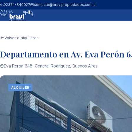
02374-840027
contacto@bravipropiedades.com.ar
Volver a alquileres
Departamento en Av. Eva Perón 6
Eva Peron 648, General Rodriguez, Buenos Aires
ALQUILER