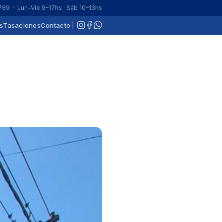
 769
· Lun–Vie 9–17hs · Sáb 10–13hs
s
Tasaciones
Contacto