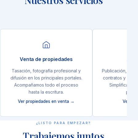
Venta de propiedades
Alqu
Tasación, fotografía profesional y
Publicación, selec
difusión en los principales portales.
contratos y admin
Acompañamos todo el proceso
Simplificamos 
hasta la escritura.
propie
Ver propiedades en venta →
Ver alq
¿LISTO PARA EMPEZAR?
Trabajemos juntos